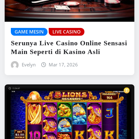
GAME MESIN
LIVE CASINO
Serunya Live Casino Online Sensasi
Main Seperti di Kasino Asli
Evelyn
Mar 17, 2026