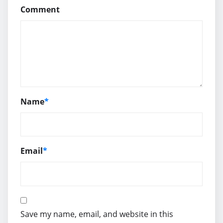
Comment
Name
*
Email
*
Save my name, email, and website in this