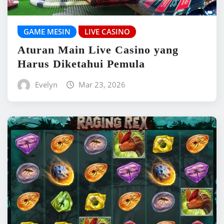
GAME MESIN
LIVE CASINO
Aturan Main Live Casino yang
Harus Diketahui Pemula
Evelyn
Mar 23, 2026