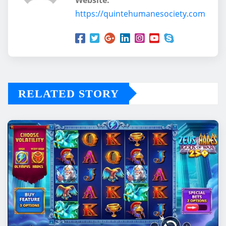
https://quintehumanesociety.com
RELATED STORY