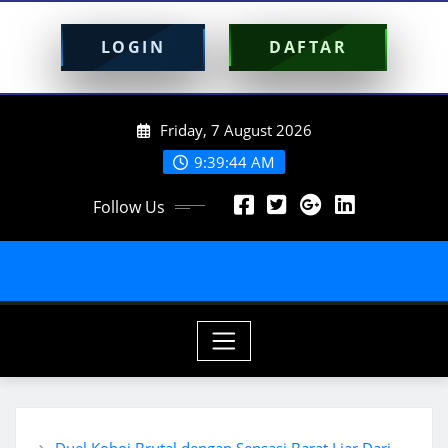
LOGIN
DAFTAR
Skip
Friday, 7 August 2026
to
content
9:39:45 AM
Follow Us
Home
Duel Koboi Brutal dengan Sensasi Barat Liar Dari