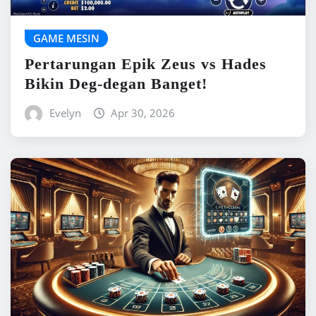
GAME MESIN
Pertarungan Epik Zeus vs Hades
Bikin Deg-degan Banget!
Evelyn
Apr 30, 2026