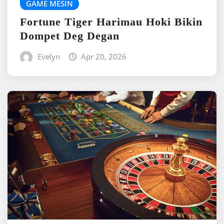
GAME MESIN
Fortune Tiger Harimau Hoki Bikin
Dompet Deg Degan
Evelyn
Apr 20, 2026