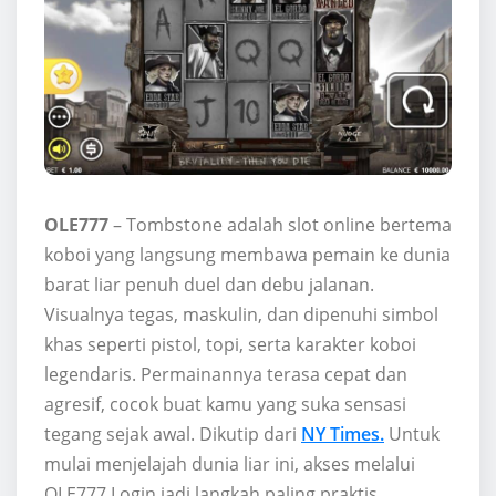
OLE777
– Tombstone adalah slot online bertema
koboi yang langsung membawa pemain ke dunia
barat liar penuh duel dan debu jalanan.
Visualnya tegas, maskulin, dan dipenuhi simbol
khas seperti pistol, topi, serta karakter koboi
legendaris. Permainannya terasa cepat dan
agresif, cocok buat kamu yang suka sensasi
tegang sejak awal. Dikutip dari
NY Times.
Untuk
mulai menjelajah dunia liar ini, akses melalui
OLE777 Login jadi langkah paling praktis.