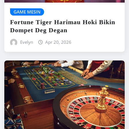
GAME MESIN
Fortune Tiger Harimau Hoki Bikin
Dompet Deg Degan
Evelyn
Apr 20, 2026