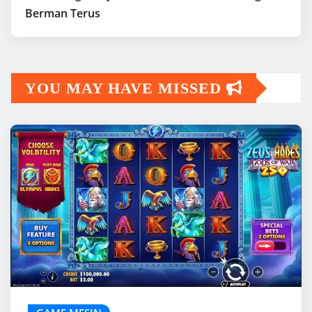
Berman Terus
YOU MAY HAVE MISSED