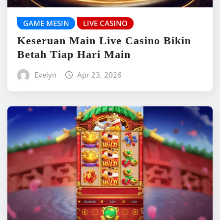
GAME MESIN
LIVE CASINO
Keseruan Main Live Casino Bikin
Betah Tiap Hari Main
Evelyn
Apr 23, 2026